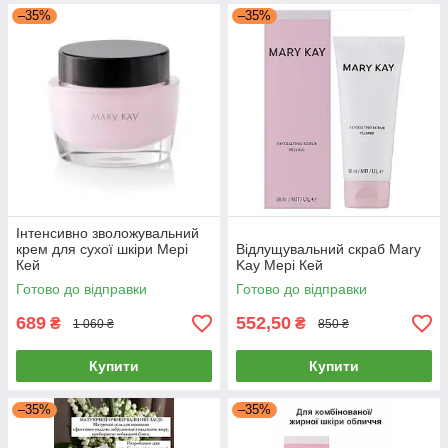
–35%
–35%
Інтенсивно зволожувальний
крем для сухої шкіри Мері
Відлущувальний скраб Mary
Кей
Kay Мері Кей
Готово до відправки
Готово до відправки
689
552,50
₴
₴
1 060 ₴
850 ₴
Купити
Купити
–35%
–35%