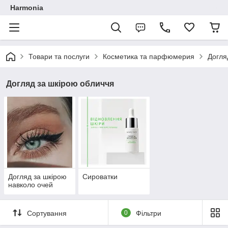
Harmonia
Товари та послуги
Косметика та парфюмерия
Догля
Догляд за шкірою обличчя
Догляд за шкірою
Сироватки
навколо очей
Сортування
0
Фільтри