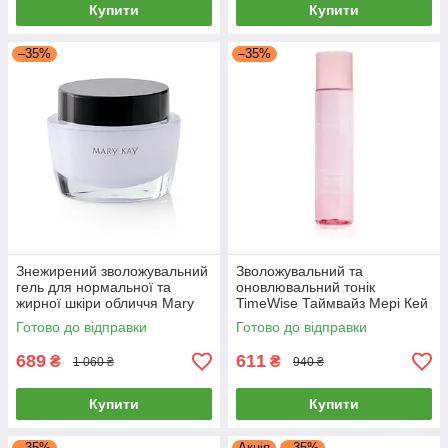
Купити
Купити
–35%
–35%
Знежирений зволожувальний
Зволожувальний та
гель для нормальної та
оновлювальний тонік
жирної шкіри обличчя Mary
TimeWise Таймвайз Мері Кей
Kay Мері Кей
Мери Кей
Готово до відправки
Готово до відправки
689
611
₴
₴
1 060 ₴
940 ₴
Купити
Купити
–35%
Акція
–35%