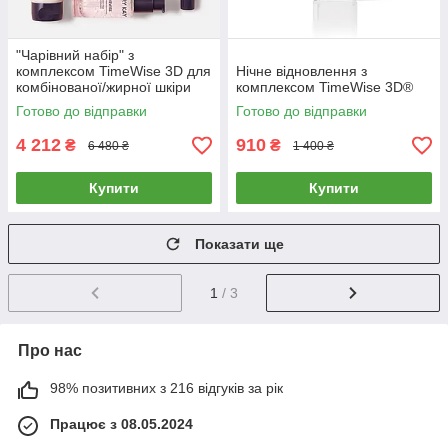
"Чарівний набір" з
комплексом TimeWise 3D для
Нічне відновлення з
комбінованої/жирної шкіри
комплексом TimeWise 3D®
Мері Кей
Готово до відправки
Готово до відправки
4 212
910
₴
₴
6 480 ₴
1 400 ₴
Купити
Купити
Показати ще
1
/ 3
Про нас
98% позитивних з 216 відгуків за рік
Працює з 08.05.2024