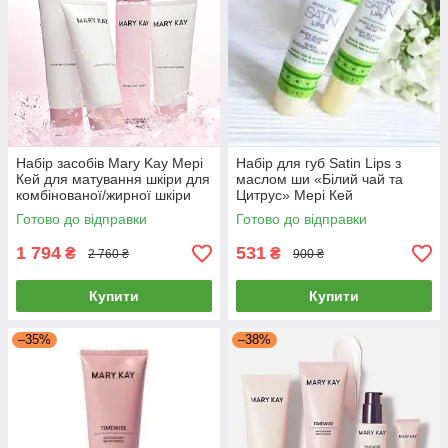
Набір засобів Mary Kay Мері
Набір для губ Satin Lips з
Кей для матування шкіри для
маслом ши «Білий чай та
комбінованої/жирної шкіри
Цитрус» Мері Кей
Готово до відправки
Готово до відправки
1 794
531
₴
₴
2 760 ₴
900 ₴
Купити
Купити
–35%
–38%