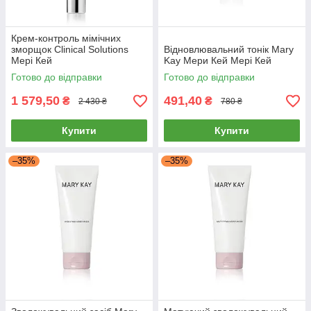
Крем-контроль мімічних
зморщок Clinical Solutions
Відновлювальний тонік Mary
Мері Кей
Kay Мери Кей Мері Кей
Готово до відправки
Готово до відправки
1 579,50
491,40
₴
₴
2 430 ₴
780 ₴
Купити
Купити
–35%
–35%