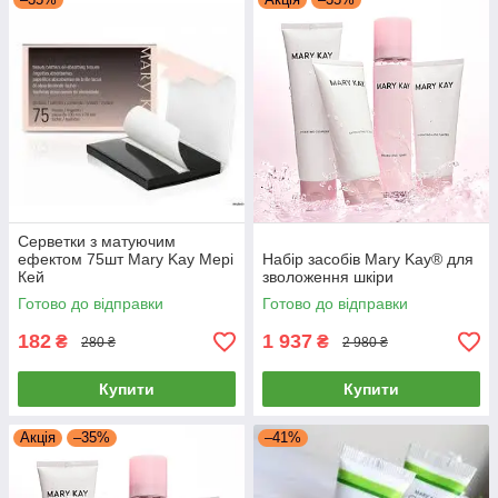
Серветки з матуючим
ефектом 75шт Mary Kay Мері
Набір засобів Mary Kay® для
Кей
зволоження шкіри
Готово до відправки
Готово до відправки
182
1 937
₴
₴
280 ₴
2 980 ₴
Купити
Купити
Акція
–35%
–41%