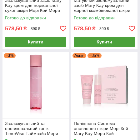
Зволожувальний засіб Mary
Матуючий зволожувальний
Kay крем для нормальної
засіб Mary Kay крем для
сухої шкіри Мері Кей Мери
жирної ккомбінованої шкіри
Кей
Мері Кей зволоження Мери
Готово до відправки
Готово до відправки
Кей
578,50
578,50
₴
₴
890 ₴
890 ₴
Купити
Купити
–3%
Акція
–35%
Зволожувальний та
Поліпшена Система
оновлювальний тонік
оновлення шкіри Мері Кей
TimeWise Tаймвайз Мери
Mary Kay Мерu Кей
Кей Мері Кей Mary Kay