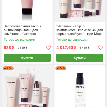
Зволожувальний засіб з
"Чарівний набір" з
антиоксидантами для
комплексом TimeWise 3D для
комбінованої/жирної
нормальної/сухої шкіри Мері
шкіриТаймвайз Мері Кей
Кей
Готово до відправки
Готово до відправки
Мери Кей
988
4 017,60
₴
₴
1 520 ₴
6 480 ₴
Купити
Купити
–35%
–35%