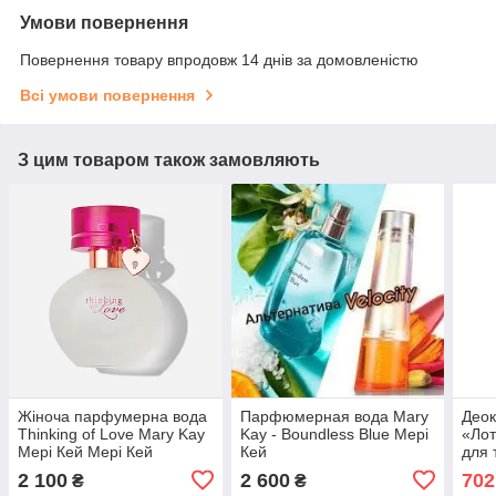
Умови повернення
Повернення товару впродовж 14 днів за домовленістю
Всі умови повернення
З цим товаром також замовляють
Жіноча парфумерна вода
Парфюмерная вода Mary
Деок
Thinking of Love Mary Kay
Kay - Boundless Blue Мері
«Лот
Мері Кей Мері Кей
Кей
для 
Мері
2 100
2 600
702
₴
₴