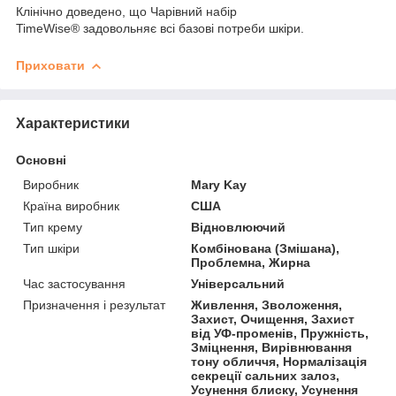
Клінічно доведено, що Чарівний набір
TimeWise
®
задовольняє всі базові потреби шкіри.
Приховати
Характеристики
Основні
Виробник
Mary Kay
Країна виробник
США
Тип крему
Відновлюючий
Тип шкіри
Комбінована (Змішана),
Проблемна, Жирна
Час застосування
Універсальний
Призначення і результат
Живлення, Зволоження,
Захист, Очищення, Захист
від УФ-променів, Пружність,
Зміцнення, Вирівнювання
тону обличчя, Нормалізація
секреції сальних залоз,
Усунення блиску, Усунення