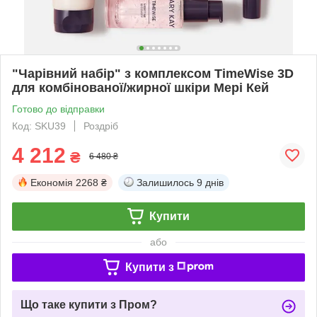
"Чарівний набір" з комплексом TimeWise 3D
для комбінованої/жирної шкіри Мері Кей
Готово до відправки
Код: SKU39
Роздріб
4 212
₴
6 480 ₴
Економія
2268 ₴
Залишилось
9 днів
Купити
або
Купити з
Що таке купити з Пром?