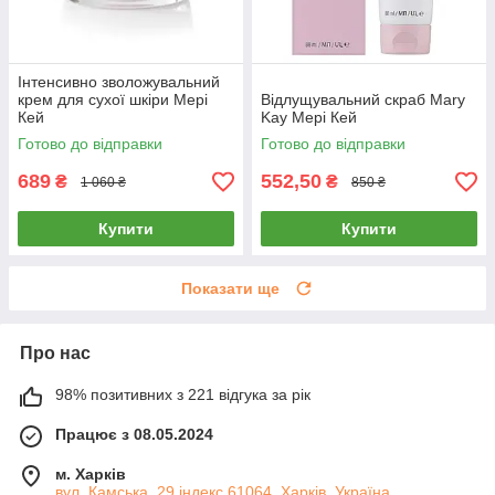
Інтенсивно зволожувальний
крем для сухої шкіри Мері
Відлущувальний скраб Mary
Кей
Kay Мері Кей
Готово до відправки
Готово до відправки
689
552,50
₴
₴
1 060 ₴
850 ₴
Купити
Купити
Показати ще
Про нас
98% позитивних з 221 відгука за рік
Працює з 08.05.2024
м. Харків
вул. Камська, 29 індекс 61064, Харків, Україна