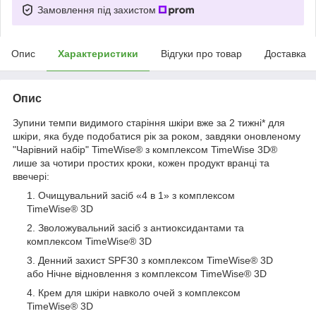
Замовлення під захистом
Опис
Характеристики
Відгуки про товар
Доставка
Опис
Зупини темпи видимого старіння шкіри вже за 2 тижні* для
шкіри, яка буде подобатися рік за роком, завдяки оновленому
"Чарівний набір" TimeWise® з комплексом TimeWise 3D®
лише за чотири простих кроки, кожен продукт вранці та
ввечері:
Очищувальний засіб «4 в 1» з комплексом
TimeWise
®
3D
Зволожувальний засіб з антиоксидантами та
комплексом TimeWise
®
3D
Денний захист SPF30 з комплексом TimeWise
®
3D
або Нічне відновлення з комплексом TimeWise
®
3D
Крем для шкіри навколо очей з комплексом
TimeWise
®
3D