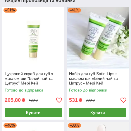
Акційні пропозиції та новинки
–51%
–41%
Цукровий скраб для губ з
Набір для губ Satin Lips з
маслом ши "Білий чай та
маслом ши «Білий чай та
Цитрус" Мері Кей
Цитрус» Мері Кей
Готово до відправки
Готово до відправки
205,80
531
₴
₴
420 ₴
900 ₴
Купити
Купити
–40%
–38%