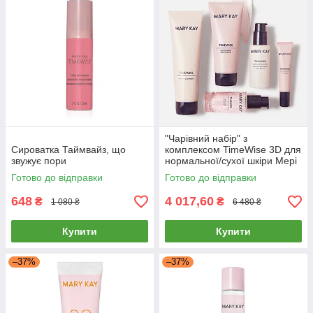
"Чарівний набір" з
Сироватка Таймвайз, що
комплексом TimeWise 3D для
звужує пори
нормальної/сухої шкіри Мері
Кей
Готово до відправки
Готово до відправки
648
4 017,60
₴
₴
1 080 ₴
6 480 ₴
Купити
Купити
–37%
–37%