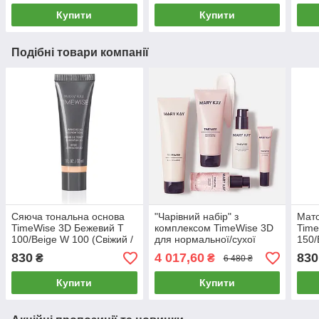
Купити
Купити
Подібні товари компанії
Сяюча тональна основа
"Чарівний набір" з
Мато
TimeWise 3D Бежевий Т
комплексом TimeWise 3D
Time
100/Beige W 100 (Свіжий /
для нормальної/сухої
150/
Сяючий) Мери Кей Мері
шкіри Мері Кей
(Мат
830
4 017,60
830
₴
₴
6 480 ₴
Кей
Купити
Купити