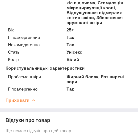
кіл під очима, Стимуляція
мікроциркуляції крові,
Відлущування відмерлих
клітин шкіри, Збереження
пружності шкіри
Вік
25+
Гіпоалергенний
Так
Некомедогенно
Так
Стать
Унісекс
Колір
Білий
Користувальницькі характеристики
Проблема шкіри
Жирний блиск, Розширені
пори
Гіпоалергенно
Так
Приховати
Відгуки про товар
Ще немає відгуків про цей товар