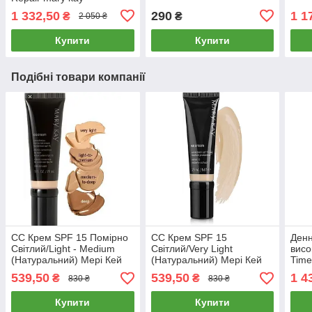
1 332,50
290
1 1
₴
₴
2 050 ₴
Купити
Купити
Подібні товари компанії
СС Крем SPF 15 Помірно
СС Крем SPF 15
Денн
Світлий/Light - Medium
Світлий/Very Light
висо
(Натуральний) Мері Кей
(Натуральний) Мері Кей
Time
Мері
539,50
539,50
1 4
₴
₴
830 ₴
830 ₴
Kay
Купити
Купити