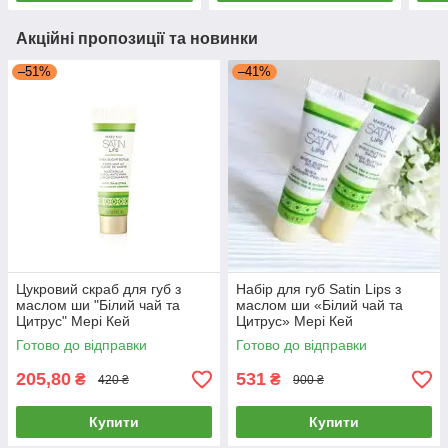
Акційні пропозиції та новинки
–51%
–41%
Цукровий скраб для губ з
Набір для губ Satin Lips з
маслом ши "Білий чай та
маслом ши «Білий чай та
Цитрус" Мері Кей
Цитрус» Мері Кей
Готово до відправки
Готово до відправки
205,80
531
₴
₴
420 ₴
900 ₴
Купити
Купити