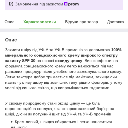
Замовлення під захистом
Опис
Характеристики
Відгуки про товар
Доставка
Опис
Захисти шкіру від УФ-А та УФ-В променів за допомогою
100%
мінерального сонцезахисного крему широкого спектру
захисту SPF 30
на основі
оксиду цинку
. Високоефективна
формула сонцезахисного крему легко наноситься під час
ранкових процедур після улюбленого зволожувального крему.
Легка текстура добре тримається під макіяжем, захищаючи
навіть чутливу шкіру від зовнішніх і внутрішніх факторів, у тому
числі від синього світла, що випромінюється гаджетами.
У своєму природному стані оксид цинку — це біла
порошкоподібна сполука, яка створює захисний бар'єр на
шкірі, діючи як потужний щит від УФ-А та УФ-В променів
Крем легкий, швидко вбирається і легко наноситься
на шкіру