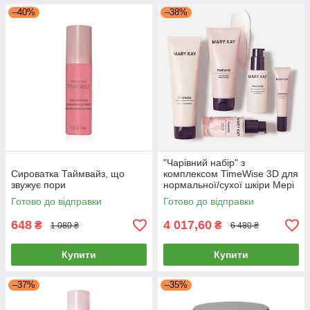
–40%
–38%
"Чарівний набір" з
Сироватка Таймвайз, що
комплексом TimeWise 3D для
звужує пори
нормальної/сухої шкіри Мері
Кей
Готово до відправки
Готово до відправки
648
4 017,60
₴
₴
1 080 ₴
6 480 ₴
Купити
Купити
–37%
–35%