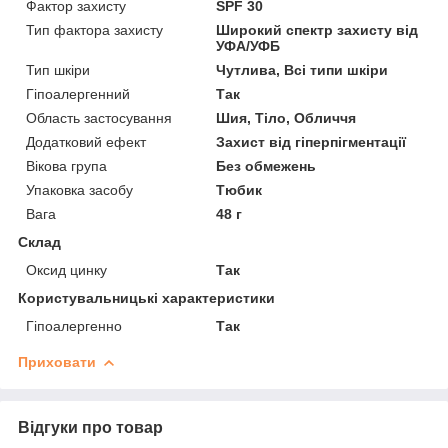
Фактор захисту
SPF 30
Тип фактора захисту
Широкий спектр захисту від
УФА/УФБ
Тип шкіри
Чутлива, Всі типи шкіри
Гіпоалергенний
Так
Область застосування
Шия, Тіло, Обличчя
Додатковий ефект
Захист від гіперпігментації
Вікова група
Без обмежень
Упаковка засобу
Тюбик
Вага
48 г
Склад
Оксид цинку
Так
Користувальницькі характеристики
Гіпоалергенно
Так
Приховати
Відгуки про товар