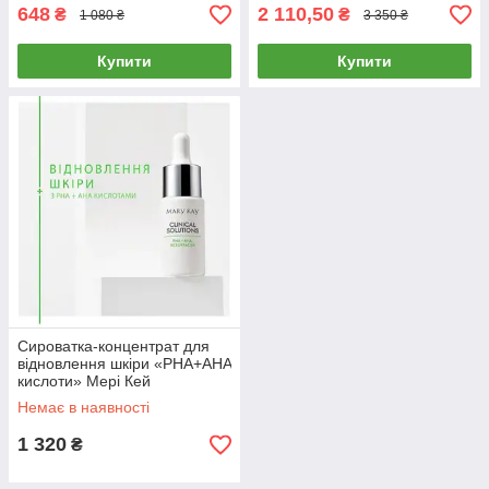
648
2 110,50
₴
₴
1 080 ₴
3 350 ₴
Купити
Купити
Сироватка-концентрат для
відновлення шкіри «PHA+AHA
кислоти» Мері Кей
Немає в наявності
1 320
₴