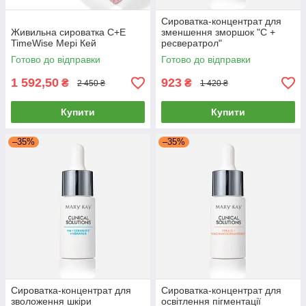
Сироватка-концентрат для
Живильна сироватка С+E
зменшення зморшок "С +
TimeWise Мері Кей
ресвератрол"
Готово до відправки
Готово до відправки
1 592,50
923
₴
₴
2 450 ₴
1 420 ₴
Купити
Купити
–35%
–35%
Сироватка-концентрат для
Сироватка-концентрат для
зволоження шкіри
освітлення пігментації