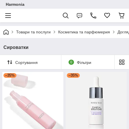
Harmonia
Товари та послуги
Косметика та парфюмерия
Догля
Сироватки
Сортування
0
Фільтри
–35%
–35%