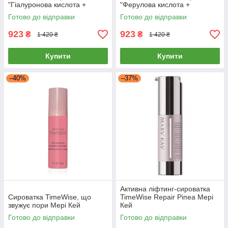
"Гіалуронова кислота +
"Ферулова кислота +
цераміди" Мері Кей
ніацинамід" Мері Кей
Готово до відправки
Готово до відправки
923
923
₴
₴
1 420 ₴
1 420 ₴
Купити
Купити
–40%
–37%
Активна ліфтинг-сироватка
Сироватка TimeWise, що
TimeWise Repair Ріпеа Мері
звужує пори Мері Кей
Кей
Готово до відправки
Готово до відправки