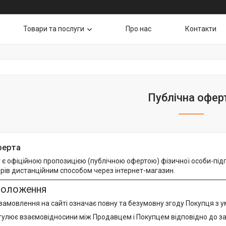
Товари та послуги
Про нас
Контакти
Публічна офер
ферта
є офіційною пропозицією (публічною офертою) фізичної особи-підп
рів дистанційним способом через інтернет-магазин.
 положення
амовлення на сайті означає повну та безумовну згоду Покупця з у
гулює взаємовідносини між Продавцем і Покупцем відповідно до за