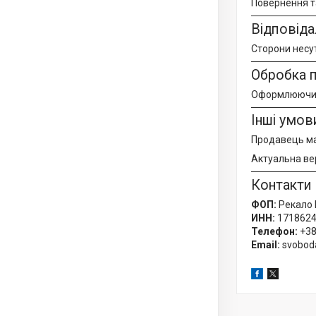
Повернення та
Відповіда
Сторони несут
Обробка 
Оформлюючи з
Інші умов
Продавець ма
Актуальна вер
Контакти
ФОП:
Рекало 
ИНН:
171862
Телефон:
+38
Email:
svobod