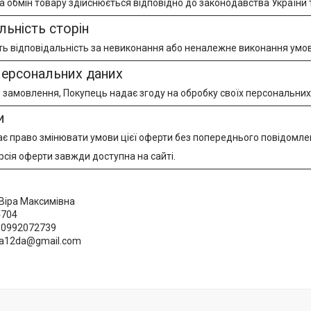
 обмін товару здійснюється відповідно до законодавства України та
льність сторін
ь відповідальність за невиконання або неналежне виконання умов 
персональних даних
амовлення, Покупець надає згоду на обробку своїх персональних д
и
є право змінювати умови цієї оферти без попереднього повідомле
сія оферти завжди доступна на сайті.
Віра Максимівна
4704
0992072739
a12da@gmail.com