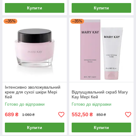
Купити
Купити
–35%
–35%
Інтенсивно зволожувальний
крем для сухої шкіри Мері
Відлущувальний скраб Mary
Кей
Kay Мері Кей
Готово до відправки
Готово до відправки
689
552,50
₴
₴
1 060 ₴
850 ₴
Купити
Купити