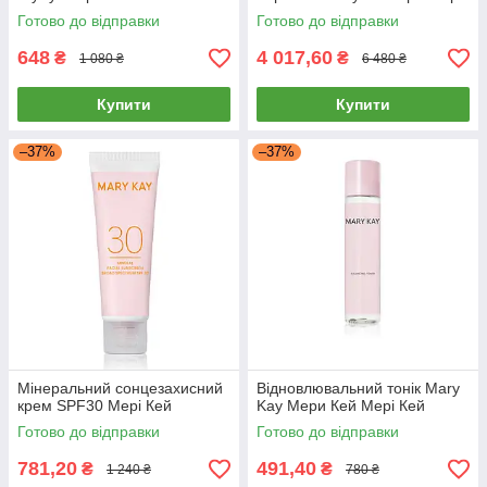
Кей
Готово до відправки
Готово до відправки
648
4 017,60
₴
₴
1 080 ₴
6 480 ₴
Купити
Купити
–37%
–37%
Мінеральний сонцезахисний
Відновлювальний тонік Mary
крем SPF30 Мері Кей
Kay Мери Кей Мері Кей
Готово до відправки
Готово до відправки
781,20
491,40
₴
₴
1 240 ₴
780 ₴