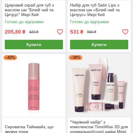
Цукровий скраб для губ з
Набір для губ Satin Lips з
маслом ши "Білий чай та
маслом ши «Білий чай та
Цитрус" Мері Кей
Цитрус» Мері Кей
Готово до відправки
Готово до відправки
205,80
531
₴
₴
420 ₴
900 ₴
Купити
Купити
–40%
–38%
"Чарівний набір" з
Сироватка Таймвайз, що
комплексом TimeWise 3D для
звужує пори
нормальної/сухої шкіри Мері