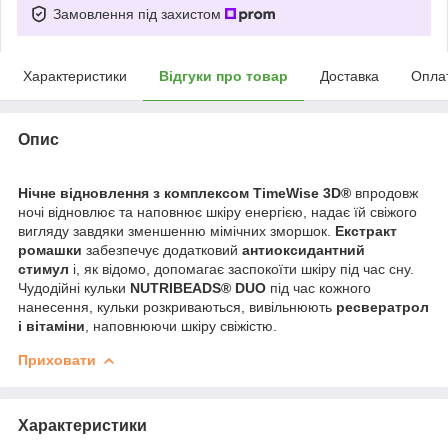
Замовлення під захистом
Характеристики
Відгуки про товар
Доставка
Опла
Опис
Нічне відновлення з комплексом TimeWise 3D
®
впродовж
ночі відновлює та наповнює шкіру енергією, надає їй свіжого
вигляду завдяки зменшенню мімічних зморшок.
Екстракт
ромашки
забезпечує додатковий
антиоксидантний
стимул
і, як відомо, допомагає заспокоїти шкіру під час сну.
Чудодійні кульки
NUTRIBEADS
®
DUO
під час кожного
нанесення, кульки розкриваються, вивільнюють
ресвератрол
і вітаміни
, наповнюючи шкіру свіжістю.
Приховати
Характеристики