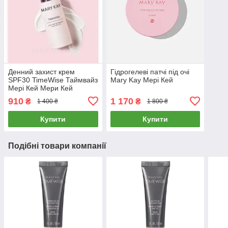
Денний захист крем
Гідрогелеві патчі під очі
SPF30 TimeWisе Таймвайз
Mary Kay Мері Кей
Мері Кей Мери Кей
910
1 170
₴
₴
1 400 ₴
1 800 ₴
Купити
Купити
Подібні товари компанії