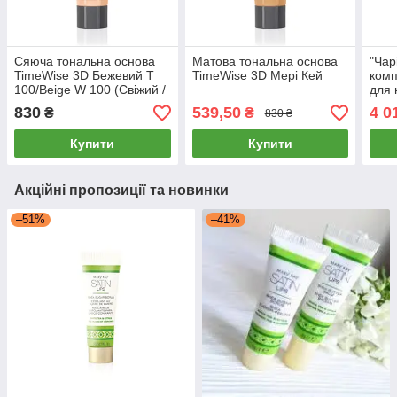
Сяюча тональна основа
Матова тональна основа
"Чар
TimeWise 3D Бежевий Т
TimeWise 3D Мері Кей
комп
100/Beige W 100 (Свіжий /
для 
Сяючий) Мери Кей Мері
шкір
830
539,50
4 0
₴
₴
830 ₴
Кей
Купити
Купити
Акційні пропозиції та новинки
–51%
–41%