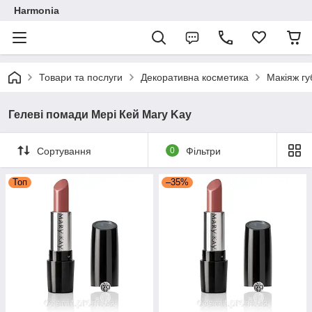
Harmonia
Товари та послуги
Декоративна косметика
Макіяж гу
Гелеві помади Мері Кей Mary Kay
Сортування
0
Фільтри
Топ
–35%