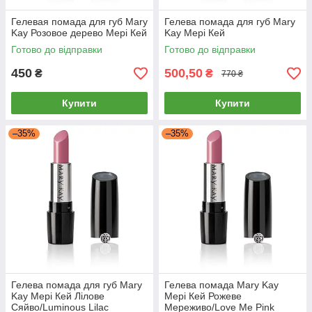
Гелевая помада для губ Mary
Гелева помада для губ Mary
Kay Розовое дерево Мері Кей
Kay Мері Кей
Готово до відправки
Готово до відправки
450
500,50
₴
₴
770 ₴
Купити
Купити
–35%
–35%
Гелева помада для губ Mary
Гелева помада Mary Kay
Kay Мері Кей Лілове
Мері Кей Рожеве
Сяйво/Luminous Lilac
Мереживо/Love Me Pink