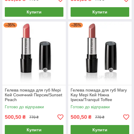
Купити
Купити
–35%
–35%
Гелева помада для губ Мері
Гелева помада для губ Mary
Кей Сонячний Персик/Sunset
Kay Мері Кей Ніжна
Peach
Іриска/Tranquil Toffee
(Сяючий)
Готово до відправки
Готово до відправки
500,50
500,50
₴
₴
770 ₴
770 ₴
Купити
Купити