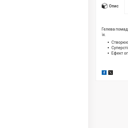
Опис
Гелева помад
їх.
Створює 
Суперсті
Ефект оп