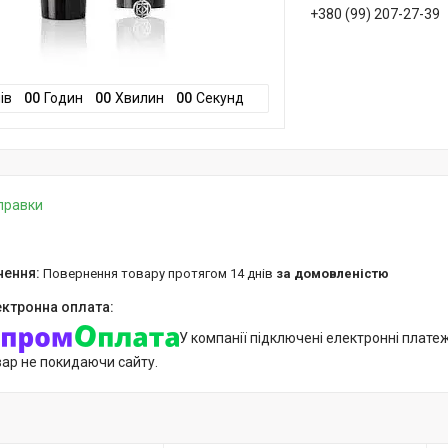
+380 (99) 207-27-39
ів
0
0
Годин
0
0
Хвилин
0
0
Секунд
дправки
повернення товару протягом 14 днів
за домовленістю
У компанії підключені електронні плате
вар не покидаючи сайту.