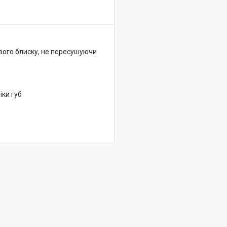
вого блиску, не пересушуючи
іки губ