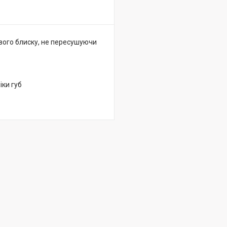
вого блиску, не пересушуючи
іки губ