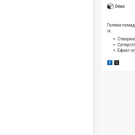
Опис
Гелева помад
їх.
Створює 
Суперсті
Ефект оп