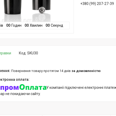
+380 (99) 207-27-39
ів
0
0
Годин
0
0
Хвилин
0
0
Секунд
дправки
Код:
SKU30
повернення товару протягом 14 днів
за домовленістю
У компанії підключені електронні плате
вар не покидаючи сайту.