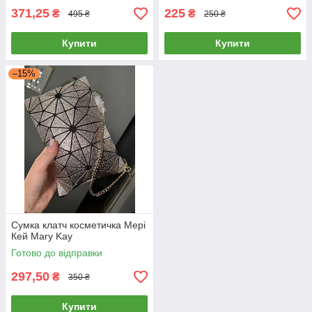
371,25
225
₴
₴
495 ₴
250 ₴
Купити
Купити
–15%
Сумка клатч косметичка Мері
Кей Mary Kay
Готово до відправки
297,50
₴
350 ₴
Купити