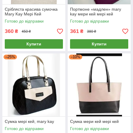
Срібляста красива сумочка
Портмоне «мадлен» mary
Mary Kay Мері Кей
kay мери кей мері кей
Готово до відправки
Готово до відправки
360
361
₴
₴
450 ₴
380 ₴
Купити
Купити
–25%
–10%
Сумка мері кей, mary kay
Сумка мери кей мері кей
Готово до відправки
Готово до відправки