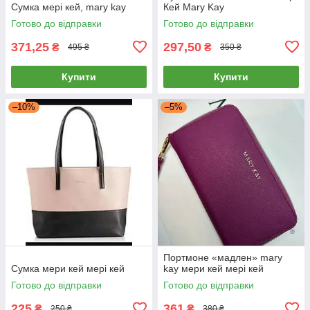
Сумка мері кей, mary kay
Кей Mary Kay
Готово до відправки
Готово до відправки
371,25
297,50
₴
₴
495 ₴
350 ₴
Купити
Купити
–10%
–5%
Портмоне «мадлен» mary
Сумка мери кей мері кей
kay мери кей мері кей
Готово до відправки
Готово до відправки
225
361
₴
₴
250 ₴
380 ₴