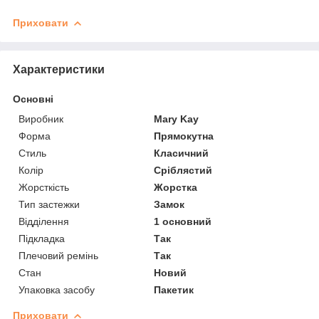
Приховати
Характеристики
Основні
Виробник
Mary Kay
Форма
Прямокутна
Стиль
Класичний
Колір
Сріблястий
Жорсткість
Жорстка
Тип застежки
Замок
Відділення
1 основний
Підкладка
Так
Плечовий ремінь
Так
Стан
Новий
Упаковка засобу
Пакетик
Приховати