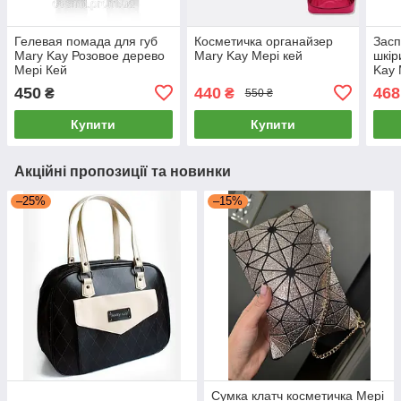
Гелевая помада для губ
Косметичка органайзер
Засп
Mary Kay Розовое дерево
Mary Kay Мері кей
шкір
Мері Кей
Kay 
450
440
468
₴
₴
550 ₴
Купити
Купити
Акційні пропозиції та новинки
–25%
–15%
Сумка клатч косметичка Мері