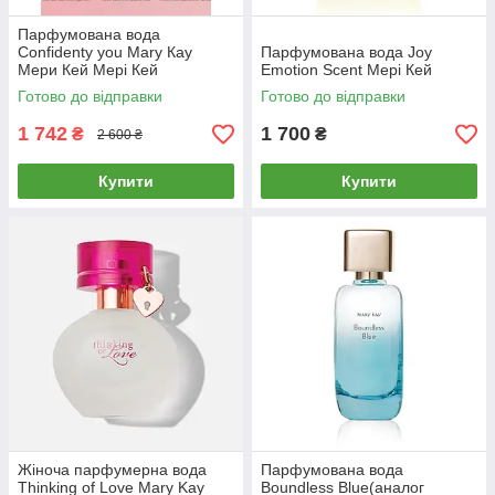
Парфумована вода
Сonfidenty you Мary Кay
Парфумована вода Joy
Мери Кей Мері Кей
Emotion Scent Мері Кей
Готово до відправки
Готово до відправки
1 742
1 700
₴
₴
2 600 ₴
Купити
Купити
Жіноча парфумерна вода
Парфумована вода
Thinking of Love Mary Kay
Boundless Blue(аналог