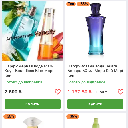
Топ
–35%
Парфюмерная вода Mary
Парфумована вода Belara
Kay - Boundless Blue Мері
Белара 50 мл Мери Кей Мері
Кей
Кей
Готово до відправки
Готово до відправки
2 600
1 137,50
₴
₴
1 750 ₴
Купити
Купити
–35%
–35%