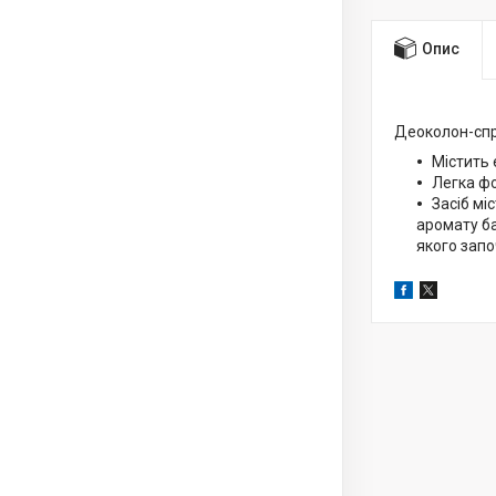
Опис
Деоколон-спр
Містить 
Легка фо
Засіб мі
аромату ба
якого запо