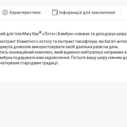
Характеристики
Інформація для замовлення
®
ей для тіла Mary Kay
«Лотос і Бамбук» освіжає та дезодорує шкіру
екстракт блакитного лотосу та екстракт пассіфлори, які багаті ант
рмула дозволяє використовувати засіб декілька разів на день.
стить інноваційний комплекс, який відмінно нейтралізує неприємні 
мбука подарувати вам задоволення. Потіште вашу шкіру ніжним до
чаткували стародавні традиції.