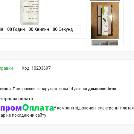
ів
0
0
Годин
0
0
Хвилин
0
0
Секунд
дправки
Код:
10203697
повернення товару протягом 14 днів
за домовленістю
У компанії підключені електронні плате
вар не покидаючи сайту.