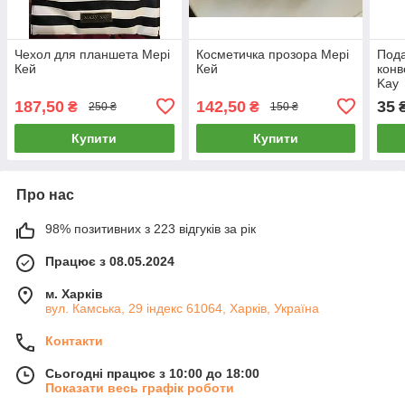
Чехол для планшета Мері
Косметичка прозора Мері
Пода
Кей
Кей
конв
Kay
187,50
142,50
35
₴
₴
250 ₴
150 ₴
Купити
Купити
Про нас
98% позитивних з 223 відгуків за рік
Працює з 08.05.2024
м. Харків
вул. Камська, 29 індекс 61064, Харків, Україна
Контакти
Сьогодні працює з 10:00 до 18:00
Показати весь графік роботи