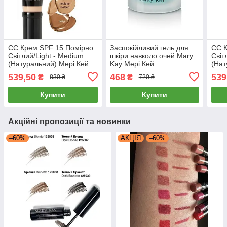
СС Крем SPF 15 Помірно
Заспокійливий гель для
СС 
Світлий/Light - Medium
шкіри навколо очей Mary
Світ
(Натуральний) Мері Кей
Kay Мері Кей
(Нат
539,50
468
539
₴
₴
830 ₴
720 ₴
Купити
Купити
Акційні пропозиції та новинки
–60%
АКЦІЯ
–60%