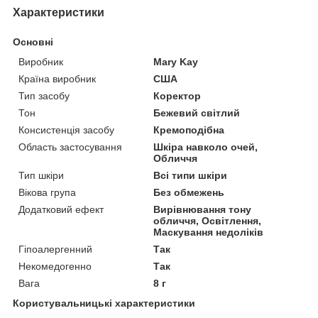
Характеристики
Основні
Виробник
Mary Kay
Країна виробник
США
Тип засобу
Коректор
Тон
Бежевий світлий
Консистенція засобу
Кремоподібна
Область застосування
Шкіра навколо очей,
Обличчя
Тип шкіри
Всі типи шкіри
Вікова група
Без обмежень
Додатковий ефект
Вирівнювання тону
обличчя, Освітлення,
Маскування недоліків
Гіпоалергенний
Так
Некомедогенно
Так
Вага
8 г
Користувальницькі характеристики