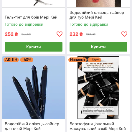
Водостійкий олівець-лайнер
Гель-тінт для брів Мері Кей
для губ Мері Кей
Готово до відправки
Готово до відправки
252
232
₴
₴
630 ₴
580 ₴
Купити
Купити
АКЦІЯ
–50%
Новинка
–45%
Водостійкий олівець-лайнер
Багатофункціональний
для очей Мері Кей
маскувальний засіб Мері Кей