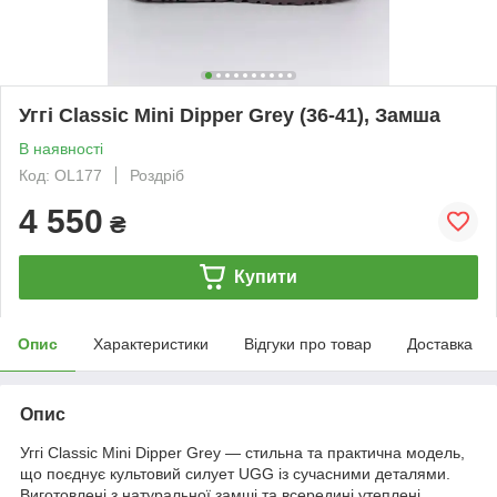
Уггі Classic Mini Dipper Grey (36-41), Замша
В наявності
Код: OL177
Роздріб
4 550
₴
Купити
Опис
Характеристики
Відгуки про товар
Доставка
Опис
Уггі Classic Mini Dipper Grey — стильна та практична модель,
що поєднує культовий силует UGG із сучасними деталями.
Виготовлені з натуральної замші та всередині утеплені