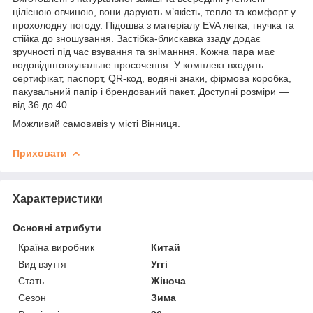
цілісною овчиною, вони дарують м’якість, тепло та комфорт у
прохолодну погоду. Підошва з матеріалу EVA легка, гнучка та
стійка до зношування. Застібка-блискавка ззаду додає
зручності під час взування та зніманння. Кожна пара має
водовідштовхувальне просочення. У комплект входять
сертифікат, паспорт, QR-код, водяні знаки, фірмова коробка,
пакувальний папір і брендований пакет. Доступні розміри —
від 36 до 40.
Можливий самовивіз у місті Вінниця.
Приховати
Характеристики
Основні атрибути
Країна виробник
Китай
Вид взуття
Уггі
Стать
Жіноча
Сезон
Зима