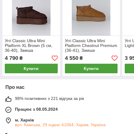
Уггі Classic Ultra Mini
Уггі Classic Ultra Mini
Уггі 
Platform XL Brown (5 см,
Platform Chestnut Premium
Ligh
36-40), Замша
(36-41), Замша
4 790
4 550
3 9
₴
₴
Купити
Купити
Про нас
98% позитивних з 221 відгука за рік
Працює з 08.05.2024
м. Харків
вул. Камська, 29 індекс 61064, Харків, Україна