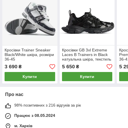
Кросівки Trainer Sneaker
Кросівки GB 3xl Extreme
Крос
Black/White шкіра, розміри
Laces B Trainers in Black
Prem
36-45
натуальна шкіра, текстиль
36-4
розміри 35-45
3 690
5 650
5 2
₴
₴
Купити
Купити
Про нас
98% позитивних з 216 відгуків за рік
Працює з 08.05.2024
м. Харків