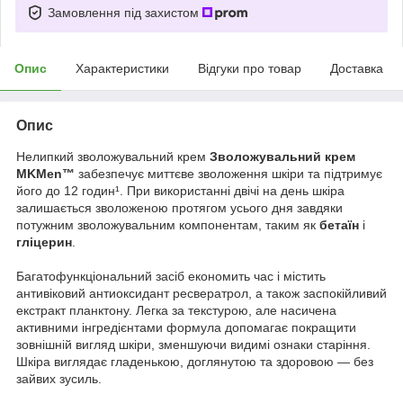
Замовлення під захистом
Опис
Характеристики
Відгуки про товар
Доставка
Опис
Нелипкий зволожувальний крем
Зволожувальний крем
MKMen™
забезпечує миттєве зволоження шкіри та підтримує
його до 12 годин¹. При використанні двічі на день шкіра
залишається зволоженою протягом усього дня завдяки
потужним зволожувальним компонентам, таким як
бетаїн
і
гліцерин
.
Багатофункціональний засіб економить час і містить
антивіковий антиоксидант ресвератрол, а також заспокійливий
екстракт планктону. Легка за текстурою, але насичена
активними інгредієнтами формула допомагає покращити
зовнішній вигляд шкіри, зменшуючи видимі ознаки старіння.
Шкіра виглядає гладенькою, доглянутою та здоровою — без
зайвих зусиль.