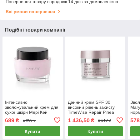
Повернення товару впродовж 14 днів за домовленістю
Всі умови повернення
Подібні товари компанії
Інтенсивно
Денний крем SPF 30
Звол
зволожувальний крем для
високий рівень захисту
Mary
сухої шкіри Мері Кей
TimeWise Repair Ріпеа
норм
Мері Кей Мери Кей Mary
Мері
689
1 436,50
578
₴
₴
1 060 ₴
2 210 ₴
Kay
Купити
Купити