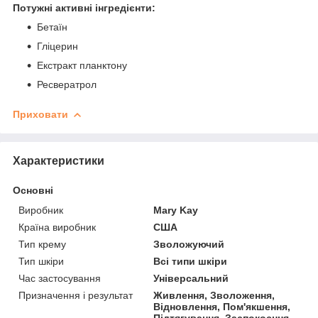
Потужні активні інгредієнти:
Бетаїн
Гліцерин
Екстракт планктону
Ресвератрол
Приховати
Характеристики
Основні
Виробник
Mary Kay
Країна виробник
США
Тип крему
Зволожуючий
Тип шкіри
Всі типи шкіри
Час застосування
Універсальний
Призначення і результат
Живлення, Зволоження,
Відновлення, Пом'якшення,
Підтягування, Заспокоєння,