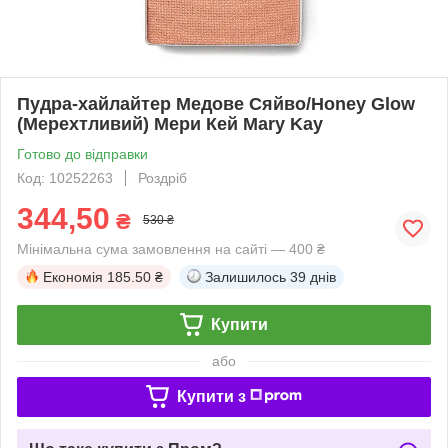
Пудра-хайлайтер Медове Сяйво/Honey Glow
(Мерехтливий) Мери Кей Mary Kay
Готово до відправки
Код: 10252263
Роздріб
344,50
₴
530 ₴
Мінімальна сума замовлення на сайті — 400 ₴
Економія
185.50 ₴
Залишилось
39 днів
Купити
або
Купити з