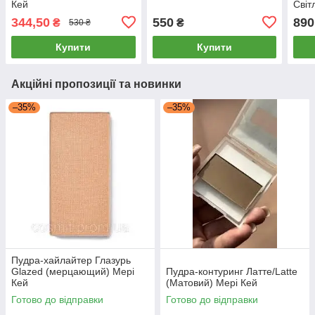
Кей
Світ
Beig
344,50
550
890
₴
₴
530 ₴
Купити
Купити
Акційні пропозиції та новинки
–35%
–35%
Пудра-хайлайтер Глазурь
Glazed (мерцающий) Мері
Пудра-контуринг Латте/Latte
Кей
(Матовий) Мері Кей
Готово до відправки
Готово до відправки