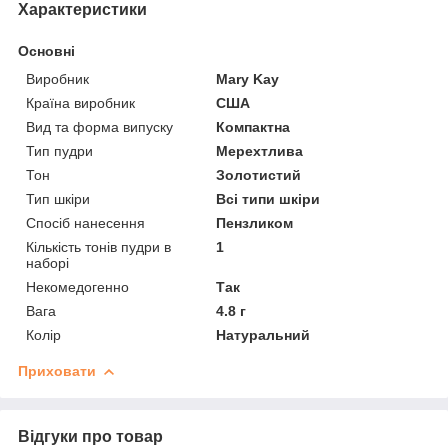
Характеристики
Основні
Виробник
Mary Kay
Країна виробник
США
Вид та форма випуску
Компактна
Тип пудри
Мерехтлива
Тон
Золотистий
Тип шкіри
Всі типи шкіри
Спосіб нанесення
Пензликом
Кількість тонів пудри в
1
наборі
Некомедогенно
Так
Вага
4.8 г
Колір
Натуральний
Приховати
Відгуки про товар