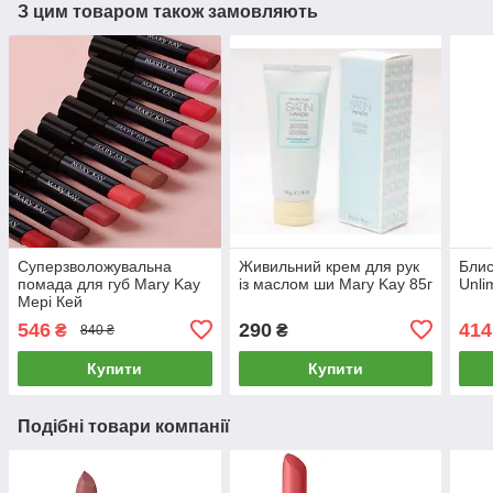
З цим товаром також замовляють
Суперзволожувальна
Живильний крем для рук
Блис
помада для губ Mary Kay
із маслом ши Mary Kay 85г
Unli
Мері Кей
546
290
414
₴
₴
840 ₴
Купити
Купити
Подібні товари компанії