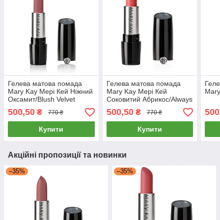
Гелева матова помада
Гелева матова помада
Геле
Mary Kay Мері Кей Ніжний
Mary Kay Мері Кей
Mary
Оксамит/Blush Velvet
Соковитий Абрикос/Always
(Напівматовий)
Apricot (Напівматовий)
500,50
500,50
500
₴
₴
770 ₴
770 ₴
Купити
Купити
Акційні пропозиції та новинки
–35%
–35%