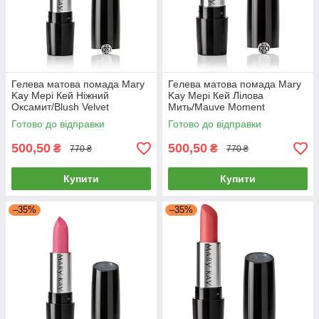
Гелева матова помада Mary
Гелева матова помада Mary
Kay Мері Кей Ніжний
Kay Мері Кей Лілова
Оксамит/Blush Velvet
Мить/Mauve Moment
(Напівматовий)
(Напівматовий)
Готово до відправки
Готово до відправки
500,50
500,50
₴
₴
770 ₴
770 ₴
Купити
Купити
–35%
–35%