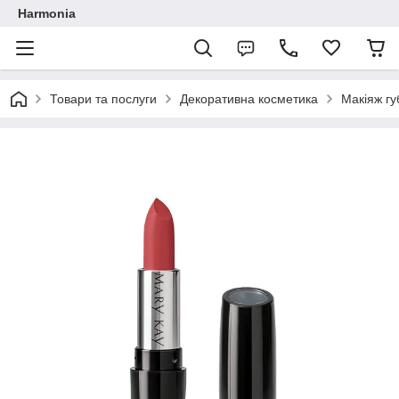
Harmonia
Товари та послуги
Декоративна косметика
Макіяж гу