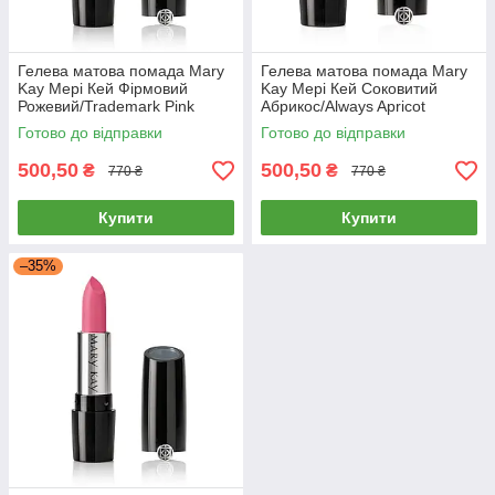
Гелева матова помада Mary
Гелева матова помада Mary
Kay Мері Кей Фірмовий
Kay Мері Кей Соковитий
Рожевий/Trademark Pink
Абрикос/Always Apricot
(Напівматовий)
(Напівматовий)
Готово до відправки
Готово до відправки
500,50
500,50
₴
₴
770 ₴
770 ₴
Купити
Купити
–35%