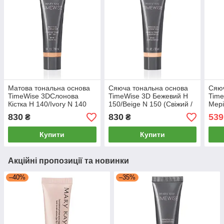
Матова тональна основа
Сяюча тональна основа
Сяюч
TimeWise 3DСлонова
TimeWise 3D Бежевий Н
Tim
Кістка Н 140/Ivory N 140
150/Beige N 150 (Свіжий /
Мері
(Матовий) Мері Кей
Сяючий) Мери Кей Мері
830
830
539
₴
₴
Кей
Купити
Купити
Акційні пропозиції та новинки
–40%
–35%