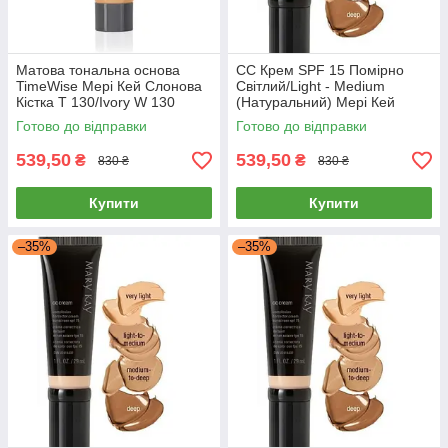
Матова тональна основа
СС Крем SPF 15 Помірно
TimeWise Мері Кей Слонова
Світлий/Light - Medium
Кістка Т 130/Ivory W 130
(Натуральний) Мері Кей
(Матовий)
Готово до відправки
Готово до відправки
539,50
539,50
₴
₴
830 ₴
830 ₴
Купити
Купити
–35%
–35%