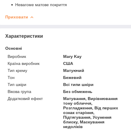
Невагоме матове покриття
Приховати
Характеристики
Основні
Виробник
Mary Kay
Країна виробник
США
Тип крему
Матуючий
Тон
Бежевий
Тип шкіри
Всі типи шкіри
Вікова група
Без обмежень
Додатковий ефект
Матування, Вирівнювання
тону обличчя,
Розгладження, Від перших
ознак старіння,
Підтягування, Усунення
блиску, Маскування
недоліків