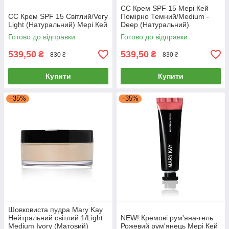
СС Крем SPF 15 Мері Кей
СС Крем SPF 15 Світлий/Very
Помірно Темний/Medium -
Light (Натуральний) Мері Кей
Deep (Натуральний)
Готово до відправки
Готово до відправки
539,50
539,50
₴
₴
830 ₴
830 ₴
Купити
Купити
–35%
–35%
Шовковиста пудра Mary Kay
Нейтральний світлий 1/Light
NEW! Кремові рум'яна-гель
Medium Ivory (Матовий)
Рожевий рум'янець Мері Кей