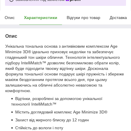
Опис
Характеристики
Відгуки про товар
Доставка
Опис
Унікальна тональна основа з антивіковим комплексом Age
Minimize 3D
®
ідеально приховує недоліки та забезпечує
гладенький тон шкіри обличчя. Технологія інтелектуального
підбору IntelliMatch™ дозволяє безпомилково обрати колір,
який буде підходити твоєму відтінку шкіри. Досконала
формула тональної основи подарує шкірі пружність і збереже
макіяж бездоганним протягом всього дня, при цьому
залишаючись на обличчі абсолютно невагомою та
комфортною.
Відтінки, розроблені за допомогою унікальної
технології IntelliMatch™
Містить доглядовий комплекс Age Minimize 3D
®
Захист від жирного блиску до 12 годин
Стійкість до вологи і поту