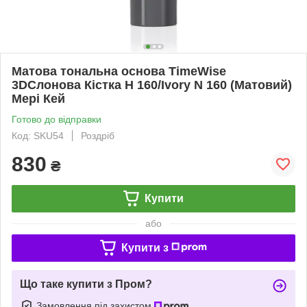
Матова тональна основа TimeWise
3DСлонова Кістка Н 160/Ivory N 160 (Матовий)
Мері Кей
Готово до відправки
Код: SKU54
Роздріб
830
₴
Купити
або
Купити з
Що таке купити з Пром?
Замовлення під захистом