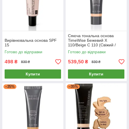
Сяюча тональна основа
Вирівнювальна основа SPF
TimeWise Бежевий Х
15
110/Beige C 110 (Свіжий /
Сяючий)
Готово до відправки
Готово до відправки
498
539,50
₴
₴
830 ₴
830 ₴
Купити
Купити
–35%
–35%