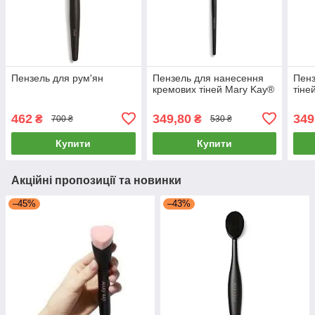
Пензель для рум'ян
Пензель для нанесення
Пенз
кремових тіней Mary Kay®
тіне
462
349,80
349
₴
₴
700 ₴
530 ₴
Купити
Купити
Акційні пропозиції та новинки
–45%
–43%