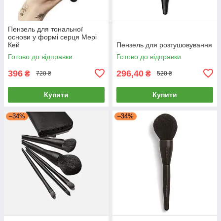
Пензель для тональної
основи у формі серця Мері
Кей
Пензель для розтушовування
Готово до відправки
Готово до відправки
396
296,40
₴
₴
720 ₴
520 ₴
Купити
Купити
–34%
–34%