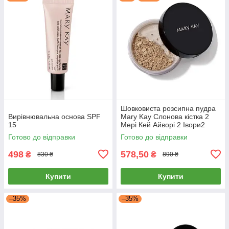
Шовковиста розсипна пудра
Вирівнювальна основа SPF
Mary Kay Слонова кістка 2
15
Мері Кей Айворі 2 Івори2
Ivory2
Готово до відправки
Готово до відправки
498
578,50
₴
₴
830 ₴
890 ₴
Купити
Купити
–35%
–35%