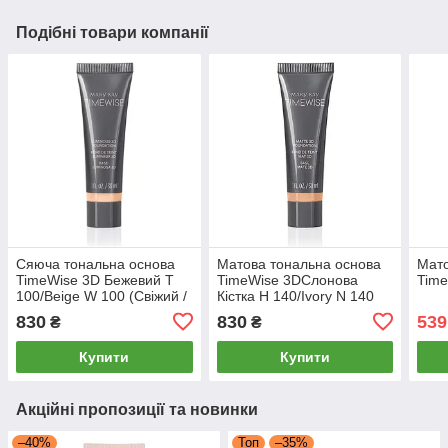
Подібні товари компанії
Сяюча тональна основа
Матова тональна основа
Мато
TimeWise 3D Бежевий Т
TimeWise 3DСлонова
Time
100/Beige W 100 (Свіжий /
Кістка Н 140/Ivory N 140
Сяючий) Мери Кей Мері
(Матовий) Мері Кей
830
830
539
₴
₴
Кей
Купити
Купити
Акційні пропозиції та новинки
–40%
Топ
–35%