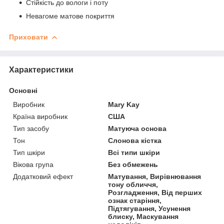
Стійкість до вологи і поту
Невагоме матове покриття
Приховати
Характеристики
Основні
Виробник
Mary Kay
Країна виробник
США
Тип засобу
Матуюча основа
Тон
Слонова кістка
Тип шкіри
Всі типи шкіри
Вікова група
Без обмежень
Додатковий ефект
Матування, Вирівнювання
тону обличчя,
Розгладження, Від перших
ознак старіння,
Підтягування, Усунення
блиску, Маскування