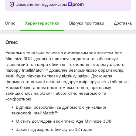
Замовлення під захистом
Опис
Характеристики
Відгуки про товар
Доставка
Опис
Унікальна тональна основа з антивіковим комплексом Age
Minimize 3D
®
ідеально приховує недоліки та забезпечує
гладенький тон шкіри обличчя. Технологія інтелектуального
підбору IntelliMatch™ дозволяє безпомилково обрати колір,
який буде підходити твоєму відтінку шкіри. Досконала
формула тональної основи подарує шкірі пружність і збереже
макіяж бездоганним протягом всього дня, при цьому
залишаючись на обличчі абсолютно невагомою та
комфортною.
Відтінки, розроблені за допомогою унікальної
технології IntelliMatch™
Містить доглядовий комплекс Age Minimize 3D
®
Захист від жирного блиску до 12 годин