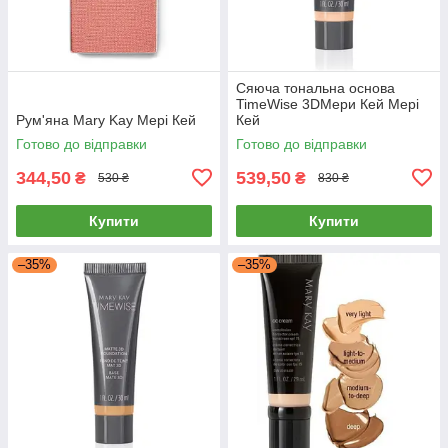
Сяюча тональна основа
TimeWise 3DМери Кей Мері
Рум'яна Mary Kay Мері Кей
Кей
Готово до відправки
Готово до відправки
344,50
539,50
₴
₴
530 ₴
830 ₴
Купити
Купити
–35%
–35%