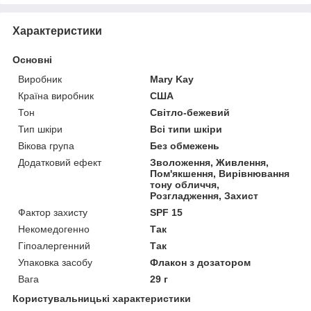
Характеристики
Основні
Виробник
Mary Kay
Країна виробник
США
Тон
Світло-бежевий
Тип шкіри
Всі типи шкіри
Вікова група
Без обмежень
Додатковий ефект
Зволоження, Живлення,
Пом'якшення, Вирівнювання
тону обличчя,
Розгладження, Захист
Фактор захисту
SPF 15
Некомедогенно
Так
Гіпоалергенний
Так
Упаковка засобу
Флакон з дозатором
Вага
29 г
Користувальницькі характеристики