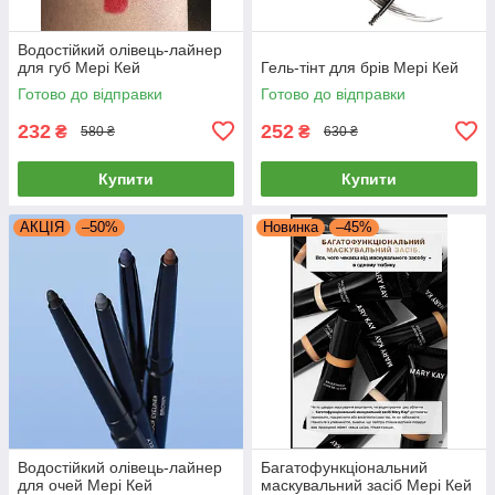
Водостійкий олівець-лайнер
для губ Мері Кей
Гель-тінт для брів Мері Кей
Готово до відправки
Готово до відправки
232
252
₴
₴
580 ₴
630 ₴
Купити
Купити
АКЦІЯ
–50%
Новинка
–45%
Водостійкий олівець-лайнер
Багатофункціональний
для очей Мері Кей
маскувальний засіб Мері Кей