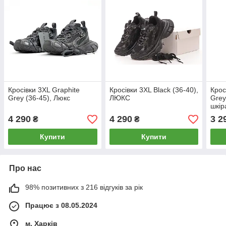
Кросівки 3XL Graphite
Кросівки 3XL Black (36-40),
Крос
Grey (36-45), Люкс
ЛЮКС
Grey
шкір
4 290
4 290
3 2
₴
₴
Купити
Купити
Про нас
98% позитивних з 216 відгуків за рік
Працює з 08.05.2024
м. Харків