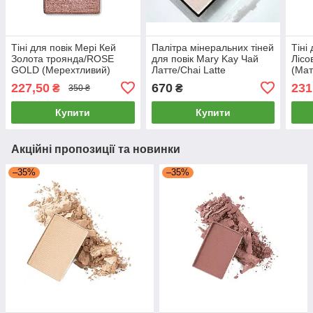
Тіні для повік Мері Кей
Палітра мінеральних тіней
Тіні
Золота троянда/ROSE
для повік Mary Kay Чай
Лісо
GOLD (Мерехтливий)
Латте/Chai Latte
(Мат
(Матовий,Мерехтливий)
227,50
670
231
₴
₴
350 ₴
Купити
Купити
Акційні пропозиції та новинки
–35%
–35%