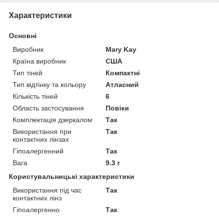
Характеристики
Основні
Виробник
Mary Kay
Країна виробник
США
Тип тіней
Компактні
Тип відтінку та кольору
Атласний
Кількість тіней
6
Область застосування
Повіки
Комплектація дзеркалом
Так
Використання при
Так
контактних лінзах
Гіпоалергенний
Так
Вага
9.3 г
Користувальницькі характеристики
Використання під час
Так
контактних лінз
Гіпоалергенно
Так