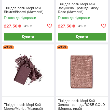
Тіні для повік Мері Кей
Тіні для повік Мері Кей
Засушена Троянда/Dusty
Бісквіт/Biscotti (Матовий)
Rose (Матовий)
Готово до відправки
Готово до відправки
227,50
227,50
₴
₴
350 ₴
350 ₴
Купити
Купити
–35%
–35%
Тіні для повік Мері Кей
Тіні для повік Мері Кей
Золота троянда/ROSE GOLD
Мерло/Merlot (Матовий)
(Мерехтливий)