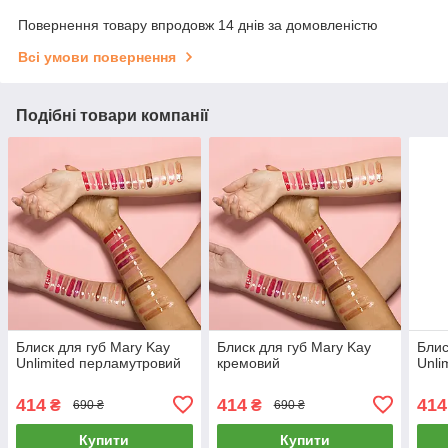
Повернення товару впродовж 14 днів за домовленістю
Всі умови повернення
Подібні товари компанії
Блиск для губ Mary Kay
Блиск для губ Mary Kay
Блис
Unlimited перламутровий
кремовий
Unli
414
414
414
₴
₴
690 ₴
690 ₴
Купити
Купити