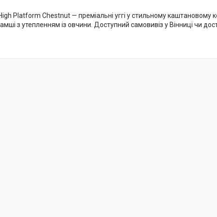
ni High Platform Chestnut — преміальні уггі у стильному каштановому к
амші з утепленням із овчини. Доступний самовивіз у Вінниці чи дос