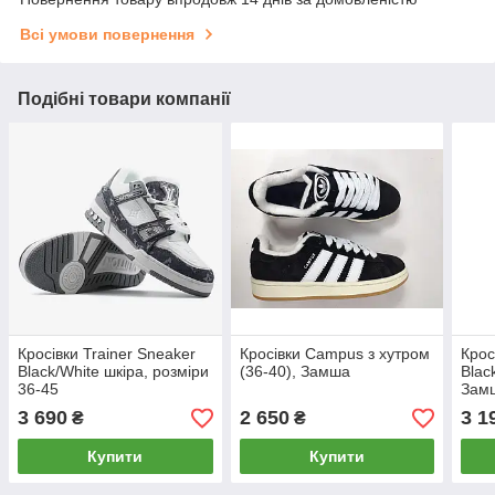
Всі умови повернення
Подібні товари компанії
Кросівки Trainer Sneaker
Кросівки Campus з хутром
Крос
Black/White шкіра, розміри
(36-40), Замша
Blac
36-45
Зам
3 690
2 650
3 1
₴
₴
Купити
Купити