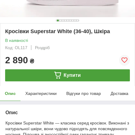
Кросівки Superstar White (36-40), Шкіра
В наявності
Код: OL117
Роздріб
2 890
₴
Купити
Опис
Характеристики
Відгуки про товар
Доставка
Опис
Кросівки Superstar White — класика серед кросівок. Виконані з
натуральної шкіри, вони чудово підходять для повсякденного
носіння. Підошва зі зносостійкої гуми гарантує тривалу