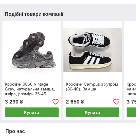
Подібні товари компанії
Кросівки 9060 Vintage
Кросівки Campus з хутром
Крос
Grey, натуральна замша,
(36-40), Замша
Vale
шкіра, розміри 36-45
шкір
рож
3 290
2 650
3 7
₴
₴
Купити
Купити
Про нас