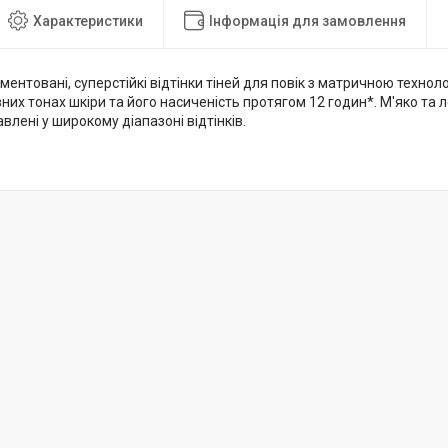
Характеристики
Інформація для замовлення
гментовані, суперстійкі відтінки тіней для повік з матричною техно
зних тонах шкіри та його насиченість протягом 12 годин*. М'яко та
авлені у широкому діапазоні відтінків.