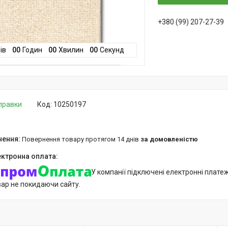
+380 (99) 207-27-39
ів
0
0
Годин
0
0
Хвилин
0
0
Секунд
дправки
Код:
10250197
повернення товару протягом 14 днів
за домовленістю
У компанії підключені електронні плате
вар не покидаючи сайту.