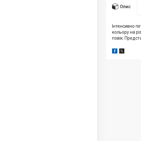
Опис
Інтенсивно пі
кольору на рі
повік. Предст