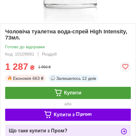
Чоловіча туалетна вода-спрей High Intensity,
73мл.
Готово до відправки
Код: 10109681
Роздріб
1 287
₴
1 950 ₴
Економія
663 ₴
Залишилось
12 днів
Купити
або
Купити з
Що таке купити з Пром?