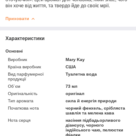
він хоче від життя, та твердо йде до своїє мрії.
Приховати
Характеристики
Основні
Виробник
Mary Kay
Країна виробник
США
Вид парфумерної
Туалетна вода
продукції
Об`єм
73 мл
Оригінальність
оригінал
Тип аромата
сила й енергія природи
Початкова нота
чорний фенхель, срібляста
шавлія та мелена кава
Нота серця
насіння підбадьорливого
діансусу, чорного
індійського чаю, пелюстки
фіалки