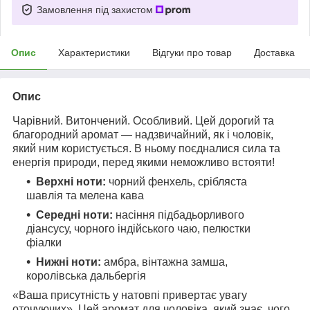
Замовлення під захистом
Опис
Характеристики
Відгуки про товар
Доставка
Опис
Чарівний. Витончений. Особливий. Цей дорогий та
благородний аромат — надзвичайний, як і чоловік,
який ним користується. В ньому поєдналися сила та
енергія природи, перед якими неможливо встояти!
Верхні ноти:
чорний фенхель, срібляста
шавлія та мелена кава
Середні ноти:
насіння підбадьорливого
діансусу, чорного індійського чаю, пелюстки
фіалки
Нижні ноти:
амбра, вінтажна замша,
королівська дальбергія
«Ваша присутність у натовпі привертає увагу
оточуючих». Цей аромат для чоловіка, який знає, чого