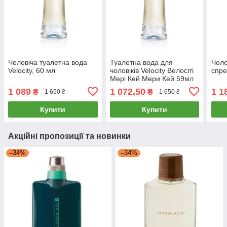
Чоловіча туалетна вода
Туалетна вода для
Чоло
Velocity, 60 мл
чоловіків Velocity Велосіті
спре
Мері Кей Мери Кей 59мл
1 089
1 072,50
1 1
₴
₴
1 650 ₴
1 650 ₴
Купити
Купити
Акційні пропозиції та новинки
–34%
–34%